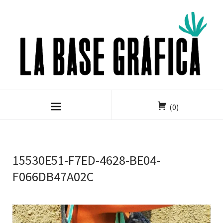
(0)
15530E51-F7ED-4628-BE04-
F066DB47A02C