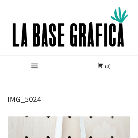
(0)
IMG_5024