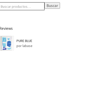
Buscar
Reviews
PURE BLUE
por labase