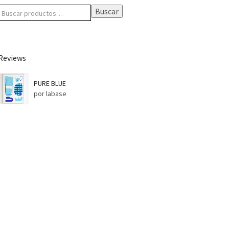
Buscar
Reviews
PURE BLUE
por labase