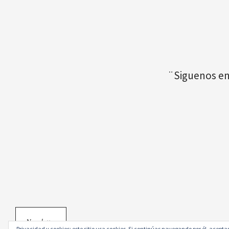
¨Siguenos en
Newsletter
Privacidad y cookies: este sitio usa cookies. Si continúas navegando por él, aceptas