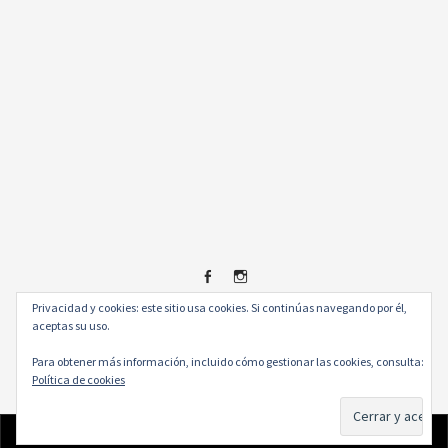
Facebook
Instagram
Privacidad y cookies: este sitio usa cookies. Si continúas navegando por él,
© 2026
.
aceptas su uso.
Para obtener más información, incluido cómo gestionar las cookies, consulta:
Política de cookies
Newsletter