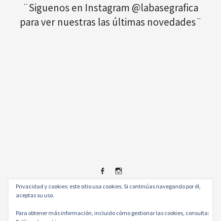
¨Siguenos en Instagram @labasegrafica
para ver nuestras las últimas novedades¨
Privacidad y cookies: este sitio usa cookies. Si continúas navegando por él,
Facebook
Instagram
© 2026
.
aceptas su uso.
Para obtener más información, incluido cómo gestionar las cookies, consulta: