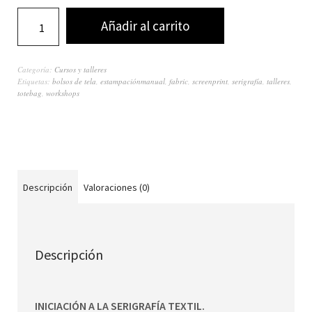
Añadir al carrito
Categoría:
Cursos y talleres
Etiquetas:
bolsos de tela
,
estampaciónmanual
,
fabric
,
screenprint
,
serigrafía
,
talleres
,
totebag
,
workshops
Descripción
Valoraciones (0)
Descripción
INICIACIÓN A LA SERIGRAFÍA TEXTIL.