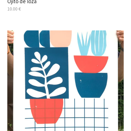
Ojito de loza
10.00
€