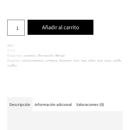
Añadir al carrito
SKU:
5-1-1
Categorías:
cerámica
,
Decoración
,
Menaje
Etiquetas:
calcascerámicas
,
cerámica
,
desayuno
,
loza
,
mug
,
plato
,
taza
,
tazas
,
vajilla
,
vajillas
Descripción
Información adicional
Valoraciones (0)