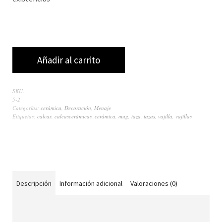
Añadir al carrito
SKU:
5-2
Categorías:
cerámica
,
Decoración
,
Menaje
Etiquetas:
calcas
,
calcascerámicas
,
cerámica
,
mug
,
taza
,
tazas
,
vajilla
,
vajillas
Descripción
Información adicional
Valoraciones (0)