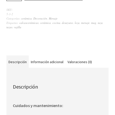
SKU:
5-3-2
Categorías:
cerámica
,
Decoración
,
Menaje
Etiquetas:
calcascerámicas
,
cerámica
,
cocina
,
desayuno
,
loza
,
menaje
,
mug
,
taza
,
tazas
,
vajilla
Descripción
Información adicional
Valoraciones (0)
Descripción
Cuidados y mantenimiento: