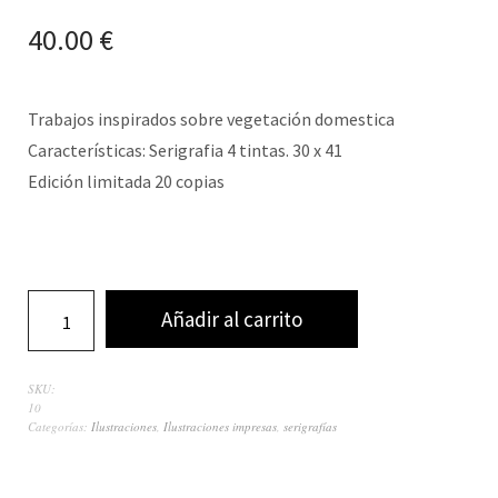
40.00
€
Trabajos inspirados sobre vegetación domestica
Características: Serigrafia 4 tintas. 30 x 41
Edición limitada 20 copias
Añadir al carrito
SKU:
10
Categorías:
Ilustraciones
,
Ilustraciones impresas
,
serigrafías