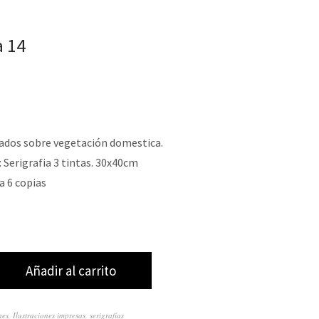
a 14
rados sobre vegetación domestica.
: Serigrafia 3 tintas. 30x40cm
a 6 copias
Añadir al carrito
nes
,
Ilustraciones impresas
,
serigrafías