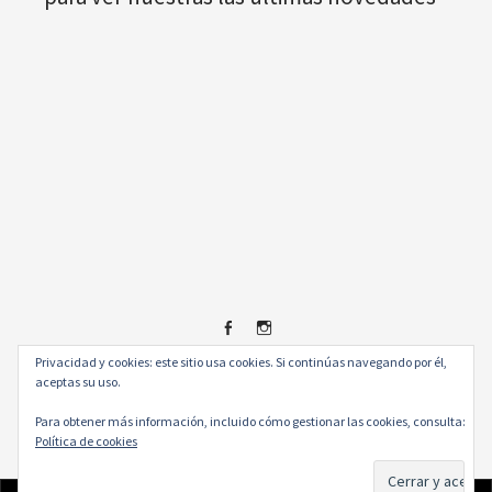
Facebook
Instagram
Privacidad y cookies: este sitio usa cookies. Si continúas navegando por él,
© 2026
.
aceptas su uso.
Para obtener más información, incluido cómo gestionar las cookies, consulta:
Política de cookies