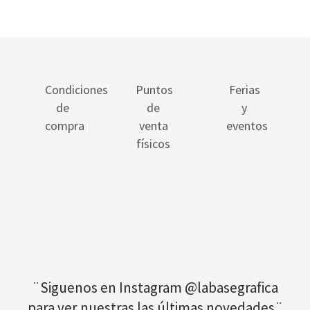
Condiciones
Puntos
Ferias
de
de
y
compra
venta
eventos
físicos
¨Siguenos en Instagram @labasegrafica
para ver nuestras las últimas novedades¨