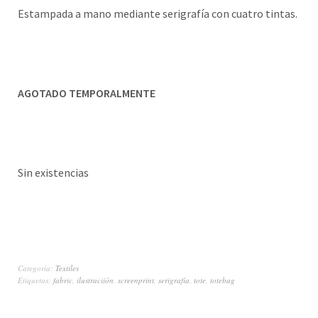
Estampada a mano mediante serigrafía con cuatro tintas.
AGOTADO TEMPORALMENTE
Sin existencias
Categoría:
Textiles
Etiquetas:
fabric
,
ilustraciión
,
screenprint
,
serigrafía
,
tote
,
totebag