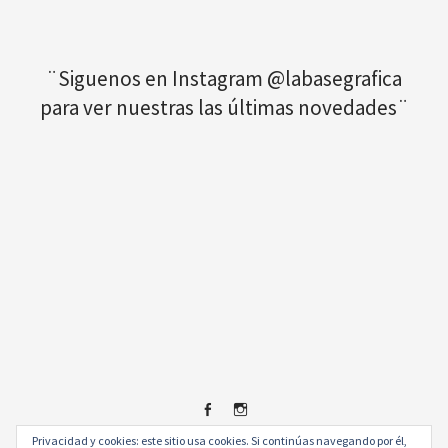
¨Siguenos en Instagram @labasegrafica
para ver nuestras las últimas novedades¨
Facebook
Instagram
Privacidad y cookies: este sitio usa cookies. Si continúas navegando por él,
© 2026
.