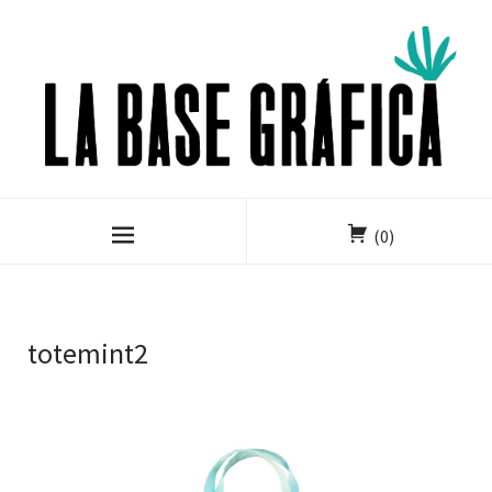
(0)
totemint2