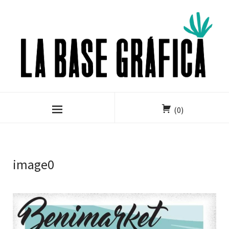
(0)
image0