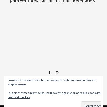
para ver nuestras las últimas novedades¨
Privacidad y cookies: este sitio usa cookies. Si continúas navegando por él,
Facebook
Instagram
© 2026
.
aceptas su uso.
Para obtener más información, incluido cómo gestionar las cookies, consulta:
Política de cookies