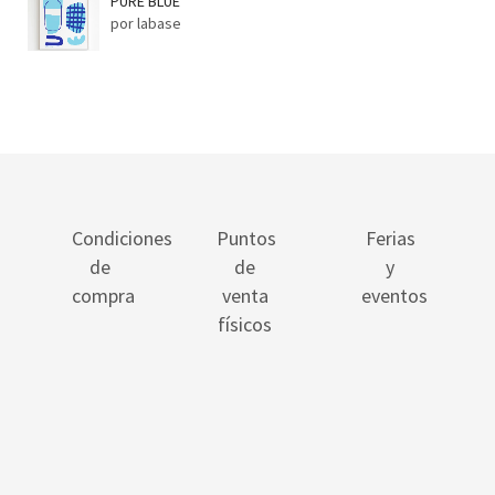
PURE BLUE
por labase
Condiciones
Puntos
Ferias
de
de
y
compra
venta
eventos
físicos