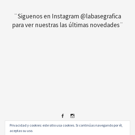
¨Siguenos en Instagram @labasegrafica
para ver nuestras las últimas novedades¨
Privacidad y cookies: este sitio usa cookies. Si continúas navegando por él,
Facebook
Instagram
© 2026
.
aceptas su uso.