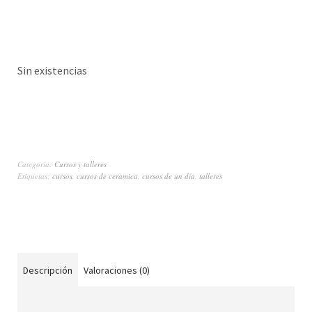
Sin existencias
Categoría:
Cursos y talleres
Etiquetas:
cursos
,
cursos de ceramica
,
cursos de un día
,
talleres
Descripción
Valoraciones (0)