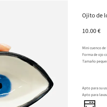
Ojito de 
10.00
€
Mini cuenco de
Forma de ojo co
Tamaño pequeño
Apto para su us
Apto para lavav